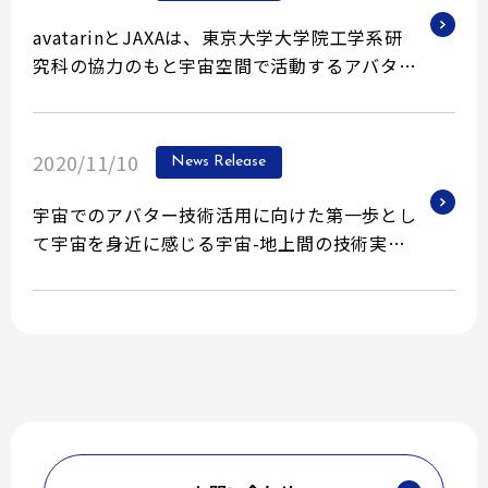
avatarinとJAXAは、東京大学大学院工学系研
究科の協力のもと宇宙空間で活動するアバター
「space avatar」のさらなる開発に向けた共創
活動を開始
2020/11/10
News Release
宇宙でのアバター技術活用に向けた第一歩とし
て宇宙を身近に感じる宇宙-地上間の技術実証
を実施
〜「AVATAR X space avatar 宇宙を身近に
感じよう」〜
〜世界初、国際宇宙ステーションの宇宙アバタ
ー「space avatar」を操作〜
〜JAXA展示施設をアバター技術で自宅等から
遠隔見学〜